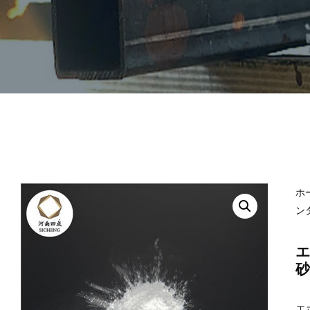
ホ
ン
エ
エ