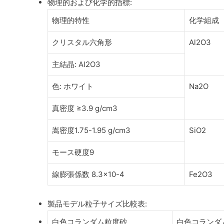
物理的および化学的指標:
物理的特性
化学組成
クリスタル六角形
Al2O3
主結晶: Al2O3
色: ホワイト
Na2O
真密度 ≥3.9 g/cm3
嵩密度1.75-1.95 g/cm3
SiO2
モース硬度9
線膨張係数 8.3×10-4
Fe2O3
製品モデル粒子サイズ比較表:
白色コランダム粒度砂
白色コランダ