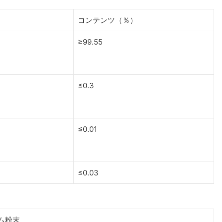
コンテンツ（％）
≥99.55
≤0.3
≤0.01
≤0.03
ム粉末