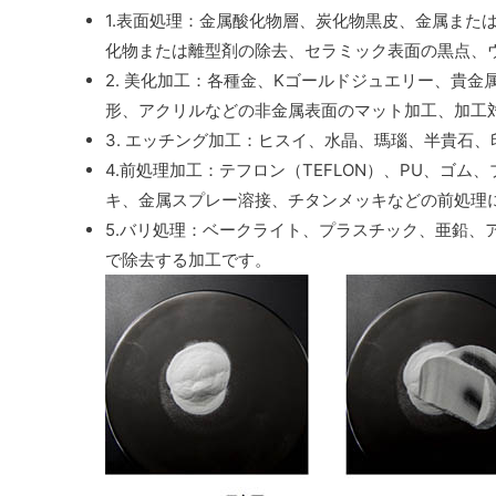
1.表面処理：金属酸化物層、炭化物黒皮、金属また
化物または離型剤の除去、セラミック表面の黒点、
2. 美化加工：各種金、Kゴールドジュエリー、貴
形、アクリルなどの非金属表面のマット加工、加工
3. エッチング加工：ヒスイ、水晶、瑪瑙、半貴石
4.前処理加工：テフロン（TEFLON）、PU、ゴム
キ、金属スプレー溶接、チタンメッキなどの前処理
5.バリ処理：ベークライト、プラスチック、亜鉛、
で除去する加工です。